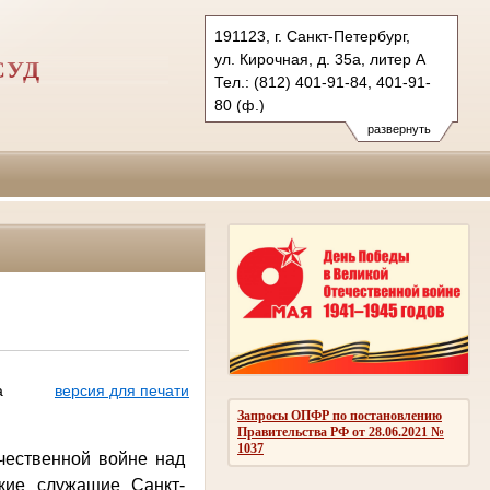
191123, г. Санкт-Петербург,
ул. Кирочная, д. 35а, литер А
СУД
Тел.: (812) 401-91-84, 401-91-
80 (ф.)
1zovs.spb@sudrf.ru
развернуть
а
версия для печати
Запросы ОПФР по постановлению
Правительства РФ от 28.06.2021 №
1037
чественной войне над
кие служащие Санкт-