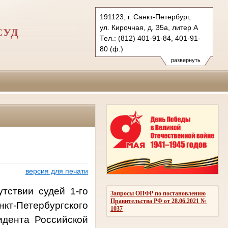
191123, г. Санкт-Петербург,
ул. Кирочная, д. 35а, литер А
СУД
Тел.: (812) 401-91-84, 401-91-
80 (ф.)
1zovs.spb@sudrf.ru
развернуть
версия для печати
твии судей 1-го
Запросы ОПФР по постановлению
Правительства РФ от 28.06.2021 №
т-Петербургского
1037
идента Российской