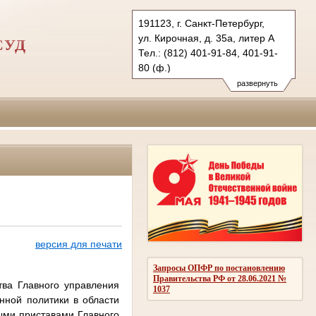
191123, г. Санкт-Петербург,
ул. Кирочная, д. 35а, литер А
СУД
Тел.: (812) 401-91-84, 401-91-
80 (ф.)
1zovs.spb@sudrf.ru
развернуть
версия для печати
Запросы ОПФР по постановлению
Правительства РФ от 28.06.2021 №
тва Главного управления
1037
нной политики в области
ыми приставами Главного